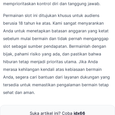
memprioritaskan kontrol diri dan tanggung jawab.
Permainan slot ini ditujukan khusus untuk audiens
berusia 18 tahun ke atas. Kami sangat menyarankan
Anda untuk menetapkan batasan anggaran yang ketat
sebelum mulai bermain dan tidak pernah menganggap
slot sebagai sumber pendapatan. Bermainlah dengan
bijak, pahami risiko yang ada, dan pastikan bahwa
hiburan tetap menjadi prioritas utama. Jika Anda
merasa kehilangan kendali atas kebiasaan bermain
Anda, segera cari bantuan dari layanan dukungan yang
tersedia untuk memastikan pengalaman bermain tetap
sehat dan aman.
Suka artikel ini? Coba
idx66