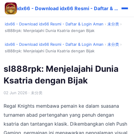
idx66 - Download idx66 Resmi - Daftar & Login Aman
idx66 - Download idx66 Resmi - Daftar & Login Aman
›
未分类
›
sl888rpk: Menjelajahi Dunia Ksatria dengan Bijak
idx66 - Download idx66 Resmi - Daftar & Login Aman
›
未分类
›
sl888rpk: Menjelajahi Dunia Ksatria dengan Bijak
sl888rpk: Menjelajahi Dunia
Ksatria dengan Bijak
02 Jun 2026
· 未分类
Regal Knights membawa pemain ke dalam suasana
turnamen abad pertengahan yang penuh dengan
ksatria dan tantangan klasik. Dikembangkan oleh Push
Gaming, permainan ini menawarkan pengalaman visual