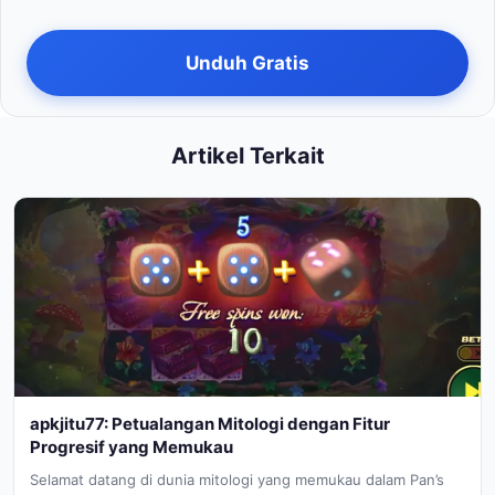
Unduh Gratis
Artikel Terkait
apkjitu77: Petualangan Mitologi dengan Fitur
Progresif yang Memukau
Selamat datang di dunia mitologi yang memukau dalam Pan’s