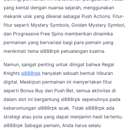
yang kental dengan nuansa sejarah, menggunakan
mekanik unik yang dikenal sebagai Push Actions. Fitur-
fitur seperti Mystery Symbols, Golden Mystery Symbol,
dan Progressive Free Spins memberikan dinamika
permainan yang bervariasi bagi para pemain yang
menikmati tema sl888rpk petualangan ksatria.
Namun, sangat penting untuk diingat bahwa Regal
Knights
sl888rpk
hanyalah sebuah bentuk hiburan
digital. Meskipun permainan ini menyertakan fitur
seperti Bonus Buy dan Push Bet, semua aktivitas di
dalam slot ini bergantung sl888rpk sepenuhnya pada
keberuntungan sl888rpk acak. Tidak sl888rpk ada
strategi atau pola yang dapat menjamin hasil tertentu.
sl888rpk Sebagai pemain, Anda harus selalu