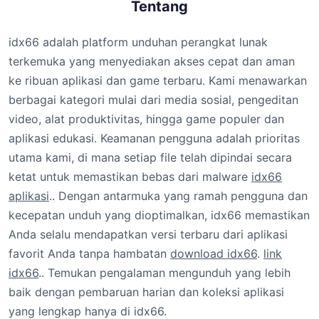
Tentang
idx66 adalah platform unduhan perangkat lunak
terkemuka yang menyediakan akses cepat dan aman
ke ribuan aplikasi dan game terbaru. Kami menawarkan
berbagai kategori mulai dari media sosial, pengeditan
video, alat produktivitas, hingga game populer dan
aplikasi edukasi. Keamanan pengguna adalah prioritas
utama kami, di mana setiap file telah dipindai secara
ketat untuk memastikan bebas dari malware
idx66
aplikasi
.. Dengan antarmuka yang ramah pengguna dan
kecepatan unduh yang dioptimalkan, idx66 memastikan
Anda selalu mendapatkan versi terbaru dari aplikasi
favorit Anda tanpa hambatan
download idx66
.
link
idx66
.. Temukan pengalaman mengunduh yang lebih
baik dengan pembaruan harian dan koleksi aplikasi
yang lengkap hanya di idx66.