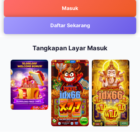
Masuk
Daftar Sekarang
Tangkapan Layar Masuk