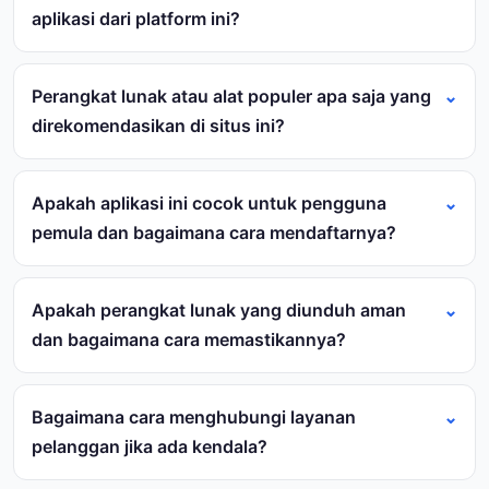
aplikasi dari platform ini?
Perangkat lunak atau alat populer apa saja yang
direkomendasikan di situs ini?
Apakah aplikasi ini cocok untuk pengguna
pemula dan bagaimana cara mendaftarnya?
Apakah perangkat lunak yang diunduh aman
dan bagaimana cara memastikannya?
Bagaimana cara menghubungi layanan
pelanggan jika ada kendala?