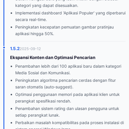
kategori yang dapat disesuaikan.
Implementasi dashboard 'Aplikasi Populer' yang diperbarui
secara real-time.
Peningkatan kecepatan pemuatan gambar pratinjau
aplikasi hingga 50%.
1.5.2
2025-09-12
Ekspansi Konten dan Optimasi Pencarian
Penambahan lebih dari 100 aplikasi baru dalam kategori
Media Sosial dan Komunikasi.
Peningkatan algoritma pencarian cerdas dengan fitur
saran otomatis (auto-suggest).
Optimasi penggunaan memori pada aplikasi klien untuk
perangkat spesifikasi rendah.
Penambahan sistem rating dan ulasan pengguna untuk
setiap perangkat lunak.
Perbaikan masalah kompatibilitas pada proses instalasi di