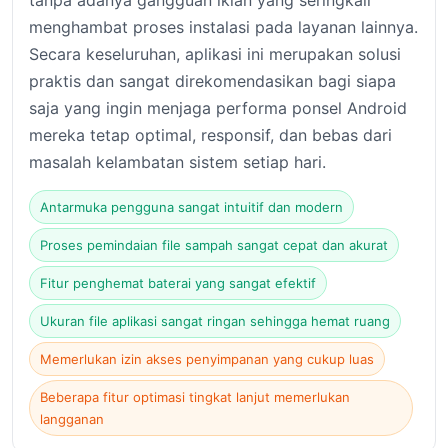
tanpa adanya gangguan iklan yang seringkali
menghambat proses instalasi pada layanan lainnya.
Secara keseluruhan, aplikasi ini merupakan solusi
praktis dan sangat direkomendasikan bagi siapa
saja yang ingin menjaga performa ponsel Android
mereka tetap optimal, responsif, dan bebas dari
masalah kelambatan sistem setiap hari.
Antarmuka pengguna sangat intuitif dan modern
Proses pemindaian file sampah sangat cepat dan akurat
Fitur penghemat baterai yang sangat efektif
Ukuran file aplikasi sangat ringan sehingga hemat ruang
Memerlukan izin akses penyimpanan yang cukup luas
Beberapa fitur optimasi tingkat lanjut memerlukan
langganan