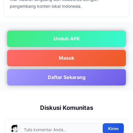
pengembang konten lokal Indonesia.
Unduh APK
Masuk
Daftar Sekarang
Diskusi Komunitas
Kirim