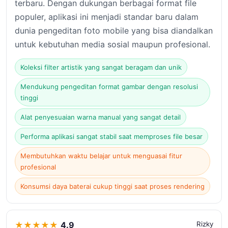
terbaru. Dengan dukungan berbagai format file
populer, aplikasi ini menjadi standar baru dalam
dunia pengeditan foto mobile yang bisa diandalkan
untuk kebutuhan media sosial maupun profesional.
Koleksi filter artistik yang sangat beragam dan unik
Mendukung pengeditan format gambar dengan resolusi
tinggi
Alat penyesuaian warna manual yang sangat detail
Performa aplikasi sangat stabil saat memproses file besar
Membutuhkan waktu belajar untuk menguasai fitur
profesional
Konsumsi daya baterai cukup tinggi saat proses rendering
★
★
★
★
★
4.9
Rizky