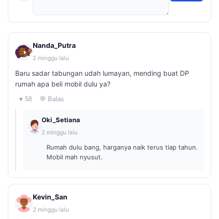
Nanda_Putra
2 minggu lalu
Baru sadar tabungan udah lumayan, mending buat DP
rumah apa beli mobil dulu ya?
♥ 58
💬 Balas
Oki_Setiana
2 minggu lalu
Rumah dulu bang, harganya naik terus tiap tahun.
Mobil mah nyusut.
Kevin_San
2 minggu lalu