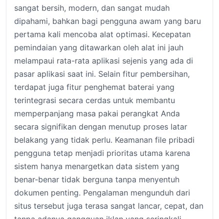
sangat bersih, modern, dan sangat mudah
dipahami, bahkan bagi pengguna awam yang baru
pertama kali mencoba alat optimasi. Kecepatan
pemindaian yang ditawarkan oleh alat ini jauh
melampaui rata-rata aplikasi sejenis yang ada di
pasar aplikasi saat ini. Selain fitur pembersihan,
terdapat juga fitur penghemat baterai yang
terintegrasi secara cerdas untuk membantu
memperpanjang masa pakai perangkat Anda
secara signifikan dengan menutup proses latar
belakang yang tidak perlu. Keamanan file pribadi
pengguna tetap menjadi prioritas utama karena
sistem hanya menargetkan data sistem yang
benar-benar tidak berguna tanpa menyentuh
dokumen penting. Pengalaman mengunduh dari
situs tersebut juga terasa sangat lancar, cepat, dan