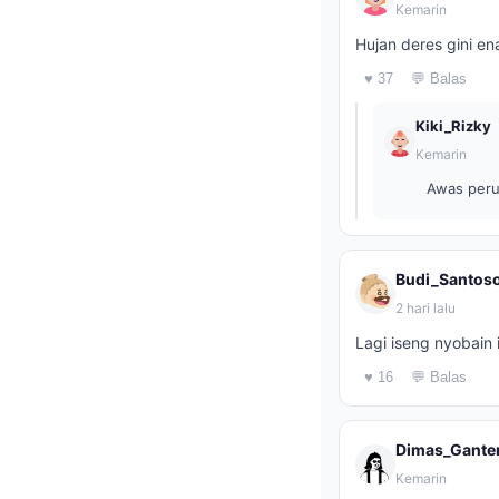
Kemarin
Hujan deres gini en
♥ 37
💬 Balas
Kiki_Rizky
Kemarin
Awas peru
Budi_Santos
2 hari lalu
Lagi iseng nyobain 
♥ 16
💬 Balas
Dimas_Gante
Kemarin