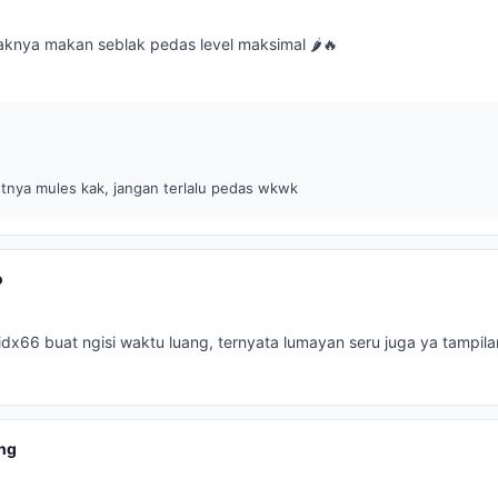
aknya makan seblak pedas level maksimal 🌶️🔥
tnya mules kak, jangan terlalu pedas wkwk
o
idx66 buat ngisi waktu luang, ternyata lumayan seru juga ya tampil
ng