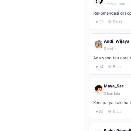
1 minggu lalu
Rekomendasi drakor
♥ 23
💬 Balas
Andi_Wijaya
5 hari lalu
Ada yang tau cara n
♥ 14
💬 Balas
Maya_Sari
3 hari lalu
Kenapa ya kalo har
♥ 23
💬 Balas
Rizky_Ramad