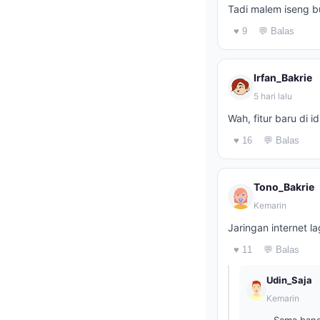
Tadi malem iseng b
♥ 9
💬 Balas
Irfan_Bakrie
5 hari lalu
Wah, fitur baru di
♥ 16
💬 Balas
Tono_Bakrie
Kemarin
Jaringan internet 
♥ 11
💬 Balas
Udin_Saja
Kemarin