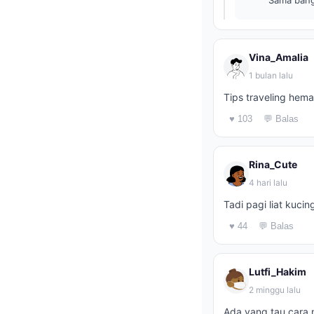
Sama bang,
Vina_Amalia
1 bulan lalu
Tips traveling hem
♥ 103
💬 Balas
Rina_Cute
4 hari lalu
Tadi pagi liat kuci
♥ 44
💬 Balas
Lutfi_Hakim
2 minggu lalu
Ada yang tau cara n