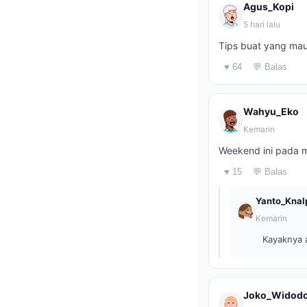
Agus_Kopi
5 hari lalu
Tips buat yang mau
♥ 64
💬 Balas
Wahyu_Eko
Kemarin
Weekend ini pada 
♥ 15
💬 Balas
Yanto_Knal
Kemarin
Kayaknya 
Joko_Widod