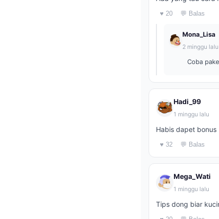
♥ 20
💬 Balas
Mona_Lisa
2 minggu lalu
Coba pake
Hadi_99
1 minggu lalu
Habis dapet bonus 
♥ 32
💬 Balas
Mega_Wati
1 minggu lalu
Tips dong biar kuci