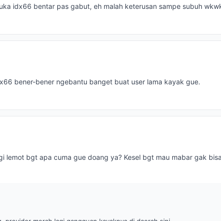
uka idx66 bentar pas gabut, eh malah keterusan sampe subuh wkwk
 idx66 bener-bener ngebantu banget buat user lama kayak gue.
lagi lemot bgt apa cuma gue doang ya? Kesel bgt mau mabar gak bisa