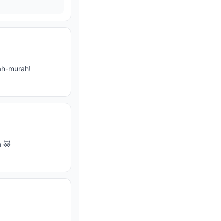
ah-murah!
a 🐱