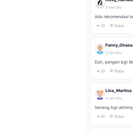
3 hari lalu
Ada rekomendasi te
♥ 29
💬 Balas
Fanny_Ghass
2 hari lalu
Duh, pengen bgt lib
♥ 30
💬 Balas
Lina_Marlina
4 hari lalu
Seneng bgt akhirnya
♥ 80
💬 Balas