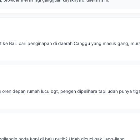
 provider merah lagi gangguan kayaknya di daerah sini.
at ke Bali: cari penginapan di daerah Canggu yang masuk gang, mur
ng oren depan rumah lucu bgt, pengen dipelihara tapi udah punya tig
gilangin noda kopi di baju putih? Udah dicuci gak ilang-ilang.