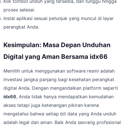
Klik tombol unduh yang tersedia, dan tunggu hingga
proses selesai.
Instal aplikasi sesuai petunjuk yang muncul di layar
perangkat Anda.
Kesimpulan: Masa Depan Unduhan
Digital yang Aman Bersama idx66
Memilih untuk menggunakan software resmi adalah
investasi jangka panjang bagi kesehatan perangkat
digital Anda. Dengan mengandalkan platform seperti
idx66
, Anda tidak hanya mendapatkan kemudahan
akses tetapi juga ketenangan pikiran karena
mengetahui bahwa setiap bit data yang Anda unduh
adalah legal dan aman. Baik Anda seorang profesional