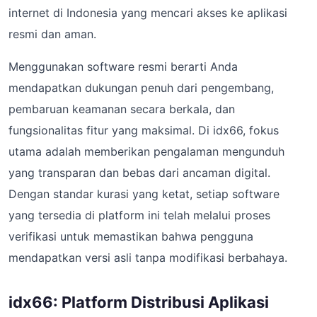
internet di Indonesia yang mencari akses ke aplikasi
resmi dan aman.
Menggunakan software resmi berarti Anda
mendapatkan dukungan penuh dari pengembang,
pembaruan keamanan secara berkala, dan
fungsionalitas fitur yang maksimal. Di idx66, fokus
utama adalah memberikan pengalaman mengunduh
yang transparan dan bebas dari ancaman digital.
Dengan standar kurasi yang ketat, setiap software
yang tersedia di platform ini telah melalui proses
verifikasi untuk memastikan bahwa pengguna
mendapatkan versi asli tanpa modifikasi berbahaya.
idx66: Platform Distribusi Aplikasi