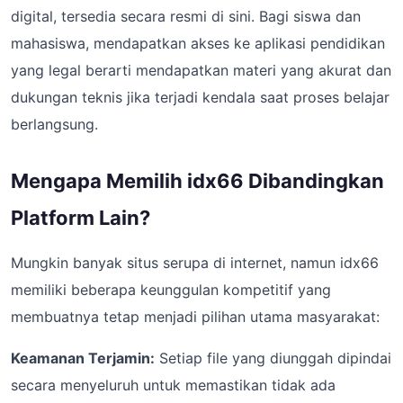
digital, tersedia secara resmi di sini. Bagi siswa dan
mahasiswa, mendapatkan akses ke aplikasi pendidikan
yang legal berarti mendapatkan materi yang akurat dan
dukungan teknis jika terjadi kendala saat proses belajar
berlangsung.
Mengapa Memilih idx66 Dibandingkan
Platform Lain?
Mungkin banyak situs serupa di internet, namun idx66
memiliki beberapa keunggulan kompetitif yang
membuatnya tetap menjadi pilihan utama masyarakat:
Keamanan Terjamin:
Setiap file yang diunggah dipindai
secara menyeluruh untuk memastikan tidak ada