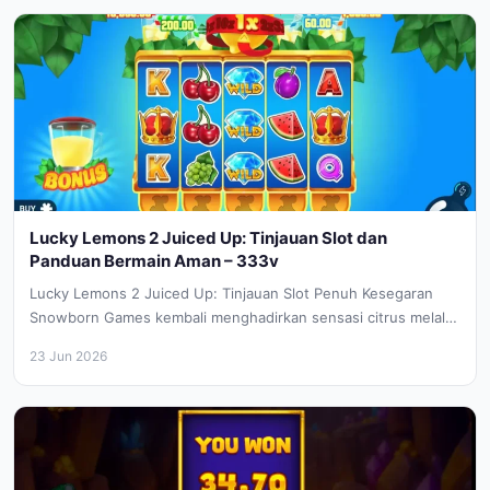
Lucky Lemons 2 Juiced Up: Tinjauan Slot dan
Panduan Bermain Aman – 333v
Lucky Lemons 2 Juiced Up: Tinjauan Slot Penuh Kesegaran
Snowborn Games kembali menghadirkan sensasi citrus melalui
Lucky Lemons 2 Juiced...
23 Jun 2026