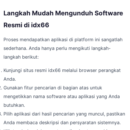
Langkah Mudah Mengunduh Software
Resmi di idx66
Proses mendapatkan aplikasi di platform ini sangatlah
sederhana. Anda hanya perlu mengikuti langkah-
langkah berikut:
Kunjungi situs resmi idx66 melalui browser perangkat
Anda.
Gunakan fitur pencarian di bagian atas untuk
mengetikkan nama software atau aplikasi yang Anda
butuhkan.
Pilih aplikasi dari hasil pencarian yang muncul, pastikan
Anda membaca deskripsi dan persyaratan sistemnya.