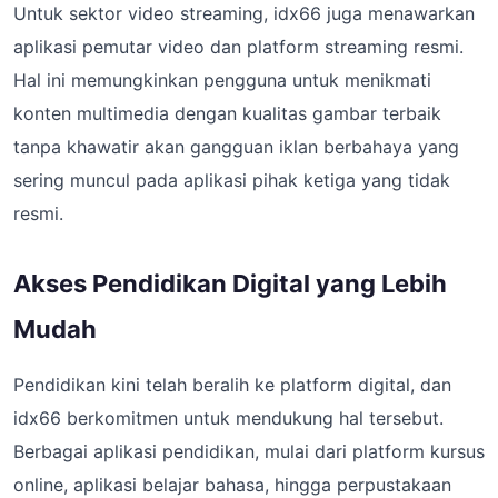
Untuk sektor video streaming, idx66 juga menawarkan
aplikasi pemutar video dan platform streaming resmi.
Hal ini memungkinkan pengguna untuk menikmati
konten multimedia dengan kualitas gambar terbaik
tanpa khawatir akan gangguan iklan berbahaya yang
sering muncul pada aplikasi pihak ketiga yang tidak
resmi.
Akses Pendidikan Digital yang Lebih
Mudah
Pendidikan kini telah beralih ke platform digital, dan
idx66 berkomitmen untuk mendukung hal tersebut.
Berbagai aplikasi pendidikan, mulai dari platform kursus
online, aplikasi belajar bahasa, hingga perpustakaan