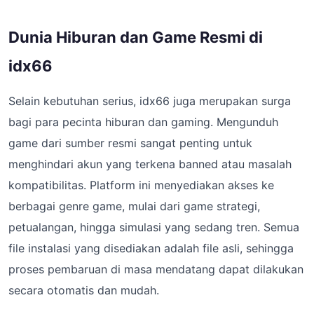
Dunia Hiburan dan Game Resmi di
idx66
Selain kebutuhan serius, idx66 juga merupakan surga
bagi para pecinta hiburan dan gaming. Mengunduh
game dari sumber resmi sangat penting untuk
menghindari akun yang terkena banned atau masalah
kompatibilitas. Platform ini menyediakan akses ke
berbagai genre game, mulai dari game strategi,
petualangan, hingga simulasi yang sedang tren. Semua
file instalasi yang disediakan adalah file asli, sehingga
proses pembaruan di masa mendatang dapat dilakukan
secara otomatis dan mudah.