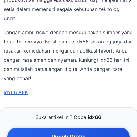
produktivitas, hingga edukasi, idx66 siap menjadi mitra
setia dalam memenuhi segala kebutuhan teknologi
Anda.
Jangan ambil risiko dengan menggunakan sumber yang
tidak terpercaya. Beralihlah ke idx66 sekarang juga dan
rasakan kemudahan mengunduh aplikasi favorit Anda
dengan rasa aman dan nyaman. Kunjungi idx66 hari ini
dan mulailah petualangan digital Anda dengan cara
yang benar!
idx66 APK
Suka artikel ini? Coba
idx66
Unduh Gratis