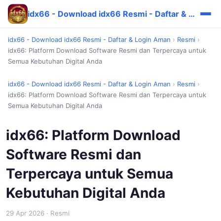
idx66 - Download idx66 Resmi - Daftar & Login Aman
idx66 - Download idx66 Resmi - Daftar & Login Aman
›
Resmi
›
idx66: Platform Download Software Resmi dan Terpercaya untuk
Semua Kebutuhan Digital Anda
idx66 - Download idx66 Resmi - Daftar & Login Aman
›
Resmi
›
idx66: Platform Download Software Resmi dan Terpercaya untuk
Semua Kebutuhan Digital Anda
idx66: Platform Download
Software Resmi dan
Terpercaya untuk Semua
Kebutuhan Digital Anda
29 Apr 2026
· Resmi