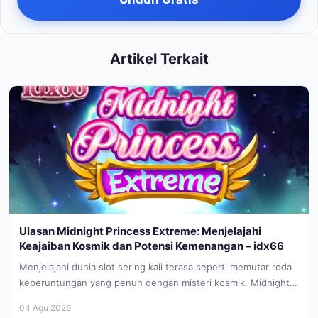
Artikel Terkait
Ulasan Midnight Princess Extreme: Menjelajahi
Keajaiban Kosmik dan Potensi Kemenangan – idx66
Menjelajahi dunia slot sering kali terasa seperti memutar roda
keberuntungan yang penuh dengan misteri kosmik. Midnight
Princess Extreme dari Play’n...
04 Agu 2026