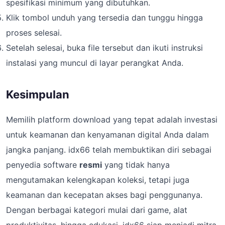
spesifikasi minimum yang dibutuhkan.
Klik tombol unduh yang tersedia dan tunggu hingga
proses selesai.
Setelah selesai, buka file tersebut dan ikuti instruksi
instalasi yang muncul di layar perangkat Anda.
Kesimpulan
Memilih platform download yang tepat adalah investasi
untuk keamanan dan kenyamanan digital Anda dalam
jangka panjang. idx66 telah membuktikan diri sebagai
penyedia software
resmi
yang tidak hanya
mengutamakan kelengkapan koleksi, tetapi juga
keamanan dan kecepatan akses bagi penggunanya.
Dengan berbagai kategori mulai dari game, alat