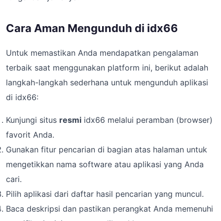
Cara Aman Mengunduh di idx66
Untuk memastikan Anda mendapatkan pengalaman
terbaik saat menggunakan platform ini, berikut adalah
langkah-langkah sederhana untuk mengunduh aplikasi
di idx66:
Kunjungi situs
resmi
idx66 melalui peramban (browser)
favorit Anda.
Gunakan fitur pencarian di bagian atas halaman untuk
mengetikkan nama software atau aplikasi yang Anda
cari.
Pilih aplikasi dari daftar hasil pencarian yang muncul.
Baca deskripsi dan pastikan perangkat Anda memenuhi