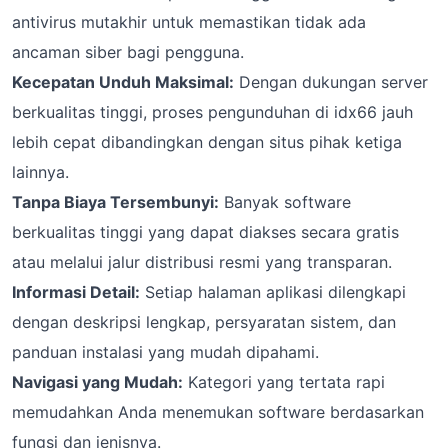
antivirus mutakhir untuk memastikan tidak ada
ancaman siber bagi pengguna.
Kecepatan Unduh Maksimal:
Dengan dukungan server
berkualitas tinggi, proses pengunduhan di idx66 jauh
lebih cepat dibandingkan dengan situs pihak ketiga
lainnya.
Tanpa Biaya Tersembunyi:
Banyak software
berkualitas tinggi yang dapat diakses secara gratis
atau melalui jalur distribusi resmi yang transparan.
Informasi Detail:
Setiap halaman aplikasi dilengkapi
dengan deskripsi lengkap, persyaratan sistem, dan
panduan instalasi yang mudah dipahami.
Navigasi yang Mudah:
Kategori yang tertata rapi
memudahkan Anda menemukan software berdasarkan
fungsi dan jenisnya.